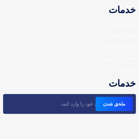
خدمات
کانفیگ سرور
خدمات whmcs
لایسنس اشتراکی
پشتیبانی وردپرس
تماس با ما
خدمات
ملحق شدن