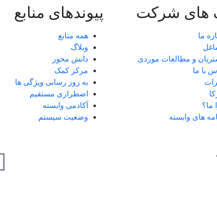
 های شرکت
پیوندهای منابع
اره ما
همه منابع
اغل
وبلاگ
ریان و مطالعات موردی
دانش محور
س با ما
مرکز کمک
ات
به روز رسانی ویژگی ها
ا
اضطراری مستقیم
 ما؟
آکادمی وابسته
امه های وابسته
وضعیت سیستم