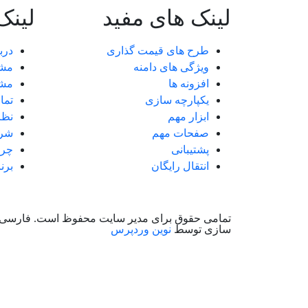
لینک های مفید
لینک
طرح های قیمت گذاری
درب
ویژگی های دامنه
مش
افزونه ها
مشت
یکپارچه سازی
تما
ابزار مهم
نظر
صفحات مهم
شرک
پشتیبانی
چرا
انتقال رایگان
برن
تمامی حقوق برای مدیر سایت محفوظ است. فارسی
سازی توسط
نوین وردپرس