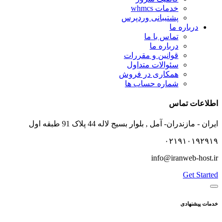
خدمات whmcs
پشتیبانی وردپرس
درباره ما
تماس با ما
درباره ما
قوانین و مقررات
سئوالات متداول
همکاری در فروش
شماره حساب ها
اطلاعات تماس
ایران - مازندران- آمل , بلوار بسیج لاله 44 پلاک 91 طبقه اول
۰۲۱۹۱۰۱۹۲۹۱۹
info@iranweb-host.ir
Get Started
خدمات پیشنهادی