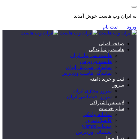
به ایران وب هاست خوش آمدید
ورود
ثبت نام
صفحه اصلی
هاست و نمایندگی
هاست سی پنل ایران
هاست وردپرس
نمایندگی سی پنل ایران
نمایندگی هاست وردپرس
ثبت و خرید دامنه
سرور
سرور مجازی ایران
سرور اختصاصی ایران
لایسنس اشتراکی
سایر خدمات
سامانه پیامکی
کانفیگ سرور
خدمات whmcs
پشتیبانی وردپرس
درباره ما