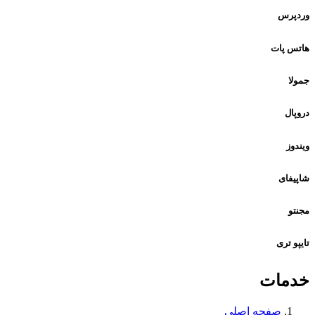
وردپرس
هاتس پات
جمولا
دروپال
ویندوز
شاپیفای
مجنتو
تایپو تری
خدمات
صفحه اصلی