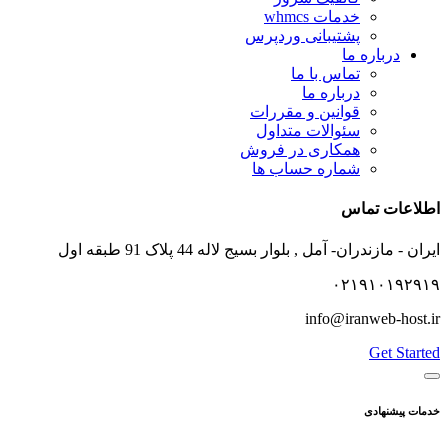
خدمات whmcs
پشتیبانی وردپرس
درباره ما
تماس با ما
درباره ما
قوانین و مقررات
سئوالات متداول
همکاری در فروش
شماره حساب ها
اطلاعات تماس
ایران - مازندران- آمل , بلوار بسیج لاله 44 پلاک 91 طبقه اول
۰۲۱۹۱۰۱۹۲۹۱۹
info@iranweb-host.ir
Get Started
خدمات پیشنهادی