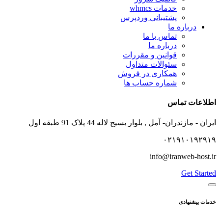
خدمات whmcs
پشتیبانی وردپرس
درباره ما
تماس با ما
درباره ما
قوانین و مقررات
سئوالات متداول
همکاری در فروش
شماره حساب ها
اطلاعات تماس
ایران - مازندران- آمل , بلوار بسیج لاله 44 پلاک 91 طبقه اول
۰۲۱۹۱۰۱۹۲۹۱۹
info@iranweb-host.ir
Get Started
خدمات پیشنهادی