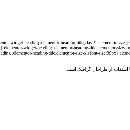
ntor-widget-heading .elementor-heading-title[class*=elementor-size-]>a{
px}.elementor-widget-heading .elementor-heading-title.elementor-size
eading .elementor-heading-title.elementor-size-xl{font-size:39px}.elem
 استفاده از طراحان گرافیک است.