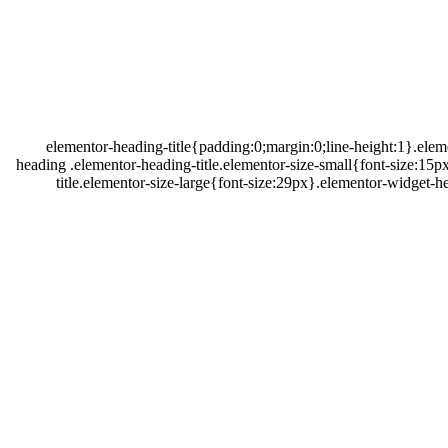
.elementor-heading-title{padding:0;margin:0;line-height:1}.eleme
heading .elementor-heading-title.elementor-size-small{font-size:15
title.elementor-size-large{font-size:29px}.elementor-widget-h