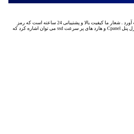
شرکت ایران وب هاست فعالیت خود را از سال 97 شروع کرده که با اتکا به رضایت مشتریان توانست جایگاه خوبی در بین رقبای خود بدست آورد . شعار ما کیفیت بالا و پشتیبانی 24 ساعته است که رمز
موفقیت ایران وب هاست می باشد . سرورهای ما از باکیفیت ترین نرم افزار ها و سخت افزار بهره می برند که به وب سرور لایت اسپید کنترل پنل Cpanel و هارد های پر سرعت ssd می توان اشاره کرد که