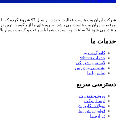
Call:021901999901
باعث می شود 24 ساعت وب سایت شما با سرعت و کیفیت بسیار بالا در دسترس بازدیدکنندگان قرار گیرد .
خدمات ما
کانفیگ سرور
خدمات whmcs
لایسنس اشتراکی
پشتیبانی وردپرس
تماس با ما
دسترسی سریع
ورود و عضویت
ارسال تیکت
سوالات کاربران
قوانین و شرایط
درباره ما