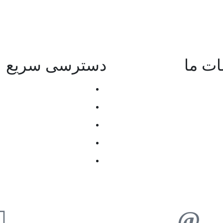
ت ما
دسترسی سریع
فیگ سرور
ورود و عضویت
 whmcs
ارسال تیکت
سنس اشتراکی
سوالات کاربران
یبانی وردپرس
قوانین و شرایط
س با ما
درباره ما