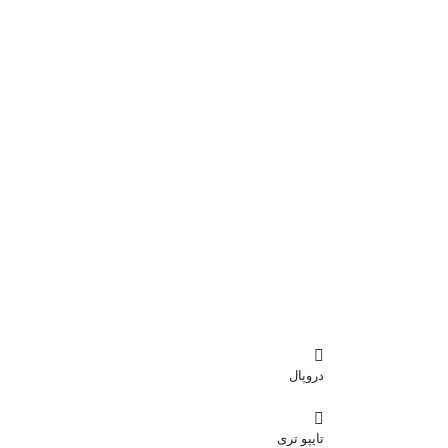
دروپال
تایپو تری