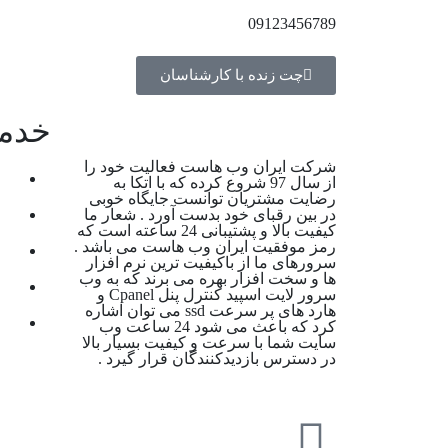
09123456789
چت زنده با کارشناسان
خدما
شرکت ایران وب هاست فعالیت خود را
کان
از سال 97 شروع کرده که با اتکا به
رضایت مشتریان توانست جایگاه خوبی
در بین رقبای خود بدست آورد . شعار ما
خدمات
کیفیت بالا و پشتیبانی 24 ساعته است که
رمز موفقیت ایران وب هاست می باشد .
لای
سرورهای ما از باکیفیت ترین نرم افزار
ها و سخت افزار بهره می برند که به وب
پشت
سرور لایت اسپید کنترل پنل Cpanel و
هارد های پر سرعت ssd می توان اشاره
تما
کرد که باعث می شود 24 ساعت وب
سایت شما با سرعت و کیفیت بسیار بالا
در دسترس بازدیدکنندگان قرار گیرد .