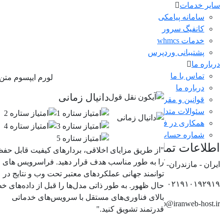
سایر خدمات
سامانه پیامکی
کانفیگ سرور
صفحه اصلی
گواهینامه ها
خدمات whmcs
پشتیبانی وردپرس
درباره ما
تماس با ما
لورم ایپسوم متن
درباره ما
دانیال زمانی
قوانین و مقررات
سئوالات متداول
همکاری در فروش
شماره حساب ها
اطلاعات تماس
"از طریق مزایای اخلاقی، بردارهای کیفیت قابل حف
را به طور مناسب هدف قرار دهید. فراسرویس های
ایران - مازندران- آمل , بلوار بسیج لاله 44 پلاک 91 طبقه اول
توانمند جهانی عملکردهای معتبر تحت وب و نتایج در
۰۲۱۹۱۰۱۹۲۹۱۹
حال ظهور. به طور ذاتی مدل‌ها را قبل از داده‌های خ
بالای فناوری‌های مستقل با سرویس‌های خدماتی
info@iranweb-host.ir
قدرتمند تشویق کنید."