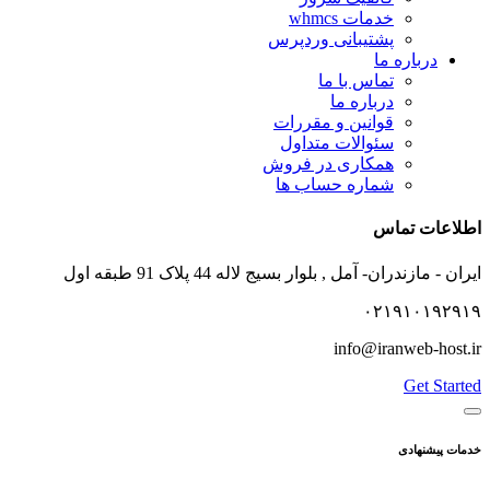
خدمات whmcs
پشتیبانی وردپرس
درباره ما
تماس با ما
درباره ما
قوانین و مقررات
سئوالات متداول
همکاری در فروش
شماره حساب ها
اطلاعات تماس
ایران - مازندران- آمل , بلوار بسیج لاله 44 پلاک 91 طبقه اول
۰۲۱۹۱۰۱۹۲۹۱۹
info@iranweb-host.ir
Get Started
خدمات پیشنهادی