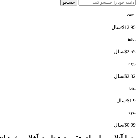
جستجو
.com
$12.95/سال
.info
$2.55/سال
.org
$2.32/سال
.biz
$1.9/سال
.xyz
$0.99/سال